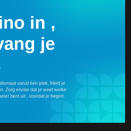
no in ,
vang je
s
allemaal vanaf één plek. Meld je
n. Zorg ervoor dat je weet welke
r bent uit , voordat je begint.