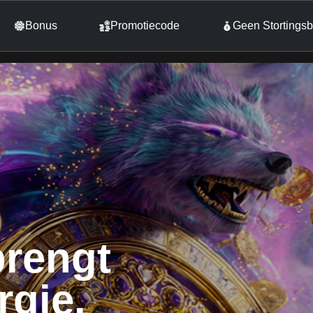
Bonus
Promotiecode
Geen Stortings
brengt
rgie.