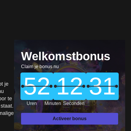
Welkomstbonus
Claim je bonus nu
52
12
29
t je
nu
oor te
Uren
Minuten
Seconden
staat.
malige
Activeer bonus